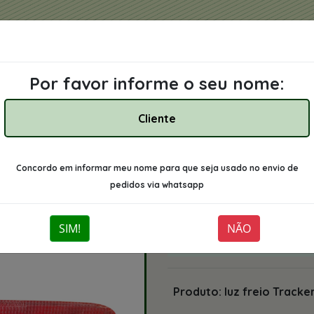
home
Empresa
Contato
Por favor informe o seu nome:
Concordo em informar meu nome para que seja usado no envio de
pedidos via whatsapp
SIM!
NÃO
Cód.: 3581065D0
Produto: luz freio Tracke